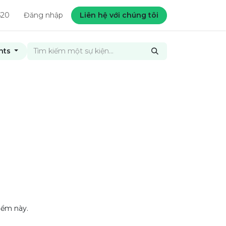
520
Đăng nhập
Liên hệ với chúng tôi
nts
iểm này.