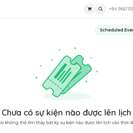
óa học
Các dịch vụ
Công ty
Cuộc hẹn
Tuyển dụng
+84 966115
Scheduled Eve
Chưa có sự kiện nào được lên lịch
i không thể tìm thấy bất kỳ sự kiện nào được lên lịch vào thời đ