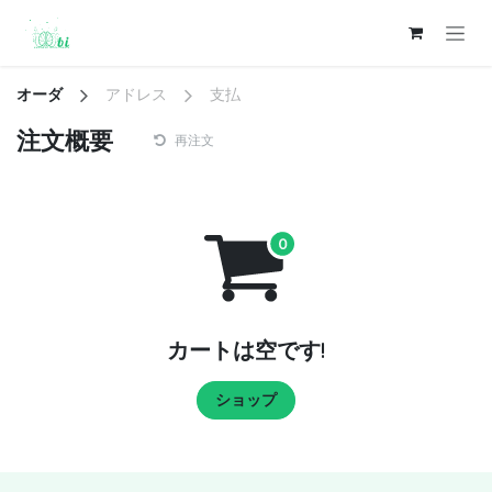
コンテンツへスキップ
オーダ
アドレス
支払
注文概要
再注文
カートは空です!
ショップ